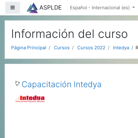
Salta al contenido principal
ASPLDE
Panel lateral
Español - Internacional ‎(es)‎
Información del curso
Página Principal
Cursos
Cursos 2022
Intedya
Capacitación Intedya