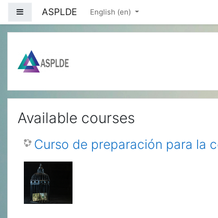
Skip to main content
ASPLDE
Side panel
English ‎(en)‎
Available courses
Curso de preparación para la c